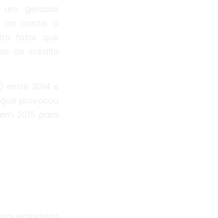
m um gerador
 na conta, a
tro fator que
as de crédito
 entre 2014 e
 que provocou
 em 2015 para
 por empresas