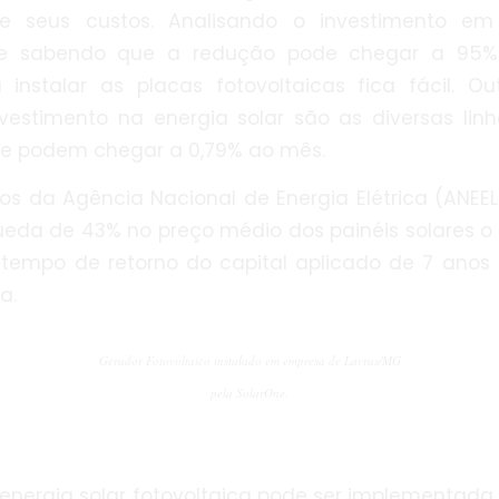
te seus custos. Analisando o investimento e
o e sabendo que a redução pode chegar a 95%
 instalar as placas fotovoltaicas fica fácil. Ou
nvestimento na energia solar são as diversas linh
e podem chegar a 0,79% ao mês.
s da Agência Nacional de Energia Elétrica (ANEEL)
ueda de 43% no preço médio dos painéis solares o
tempo de retorno do capital aplicado de 7 anos
a.
Gerador Fotovoltaico instalado em empresa de Lavras/MG
pela SolarOne.
 energia solar fotovoltaica pode ser implementada