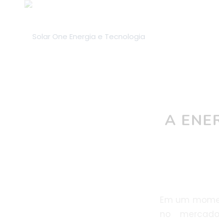
A ENE
Em um moment
no mercado 