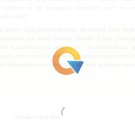
 setores e de qualquer tamanho, pois os re
ara todos.
 geram sua própria energia de forma 100% limp
lorizadas por seus clientes devido a sua preo
dade e preservação ambiental. A combinação d
ução dos custos e aumento das vendas, a receita 
e diferenciar no mercado e superar qualquer desa
4 DE AGOSTO DE 2020
/