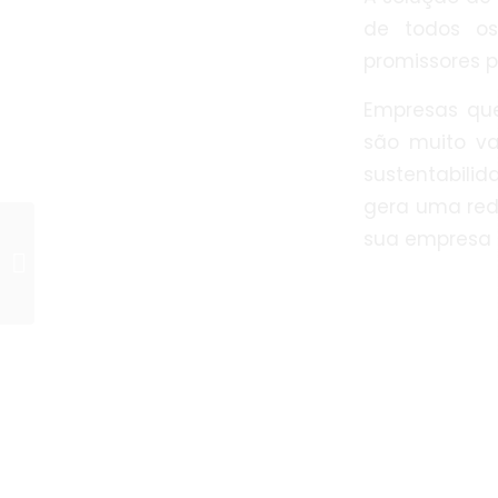
de todos os
promissores p
Empresas que
são muito va
sustentabili
gera uma red
Tecnologia e
sua empresa s
sustentabilidade:
projeto para Data
Center eficiente e
seguro