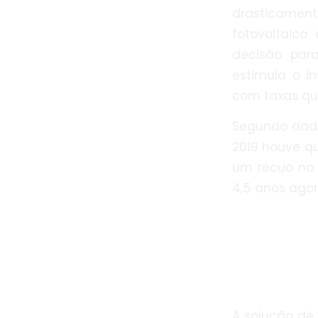
drasticamen
fotovoltaic
decisão para
estimula o i
com taxas qu
Segundo dado
2019 houve q
um recuo no 
4,5 anos agor
A solução de