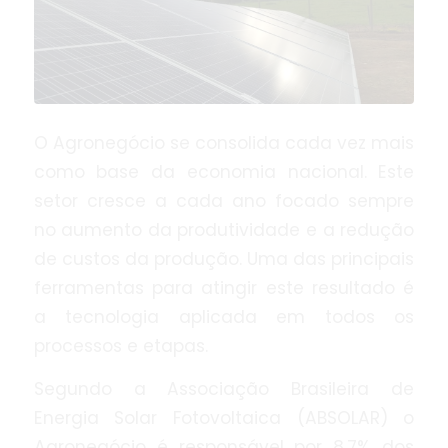
O Agronegócio se consolida cada vez mais
como base da economia nacional. Este
setor cresce a cada ano focado sempre
no aumento da produtividade e a redução
de custos da produção. Uma das principais
ferramentas para atingir este resultado é
a tecnologia aplicada em todos os
processos e etapas.
Segundo a Associação Brasileira de
Energia Solar Fotovoltaica (ABSOLAR) o
Agronegócio é responsável por 8,7% dos