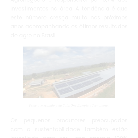
investimentos na área. A tendência é que
este número cresça muito nos próximos
anos acompanhando os ótimos resultados
do agro no Brasil.
Projeto executado pela SolarOne Energia e Tecnologia.
Os pequenos produtores preocupados
com a sustentabilidade também estão