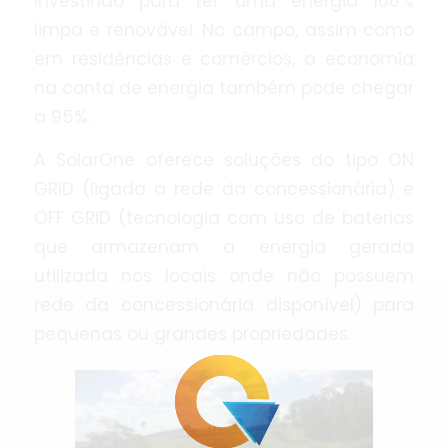
investindo para ter uma energia 100%
limpa e renovável. No campo, assim como
em residências e comércios, a economia
na conta de energia também pode chegar
a 95%.
A SolarOne oferece soluções do tipo ON
GRID (ligada a rede da concessionária) e
OFF GRID (tecnologia com uso de baterias
que armazenam a energia gerada
utilizada nos locais onde não possuem
rede da concessionária disponível) para
pequenas ou grandes propriedades.