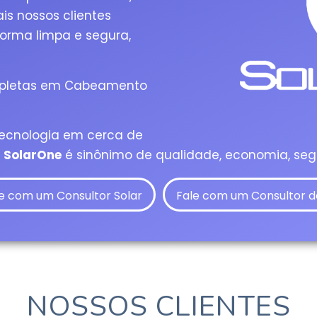
ais nossos clientes
forma limpa e segura,
mpletas em Cabeamento
tecnologia em cerca de
a
SolarOne
é sinônimo de qualidade, economia, seg
e com um Consultor Solar
Fale com um Consultor d
NOSSOS CLIENTES