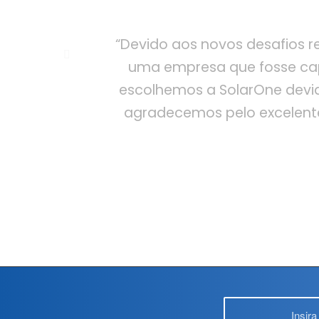
r
“Devido aos novos desafios re
uma empresa que fosse cap
escolhemos a SolarOne devid
agradecemos pelo excelente